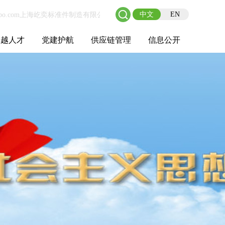
中文
EN
卓越人才
党建护航
供应链管理
信息公开
士后工作站
人才理念
职业成长
校园招聘
社会招聘
招聘动态
党建在线
教育实践
供应链介绍
供应链合作
基本信息
管理架构
人事薪酬
经营成果
重大事项