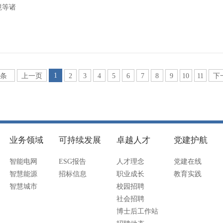
境等诸
1
6条
上一页
2
3
4
5
6
7
8
9
10
11
下
业务领域
可持续发展
卓越人才
党建护航
智能电网
ESG报告
人才理念
党建在线
智慧能源
招标信息
职业成长
教育实践
智慧城市
校园招聘
社会招聘
博士后工作站