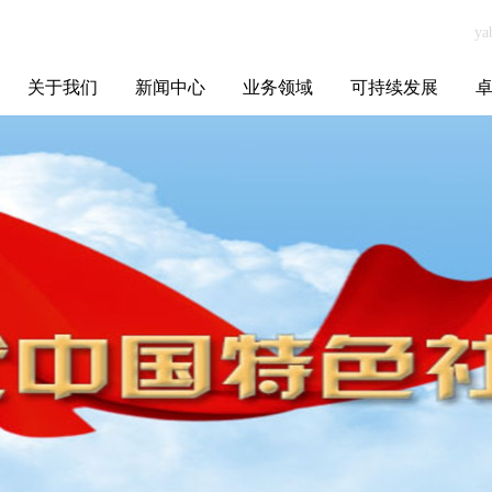
关于我们
新闻中心
业务领域
可持续发展
集团介绍
全球布局
发展历程
资源资质
联系我们
yabo.com上海屹
媒体聚焦
智能电网
智慧能源
智慧城市
招标信息
ESG报告
博
奕标准件制造有
限公司新闻