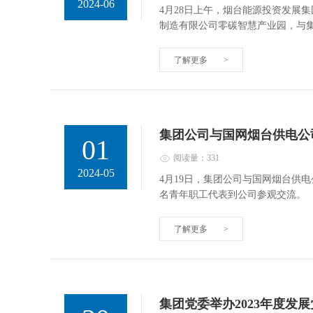
2024-06
4月28日上午，烟台能源投资发展集
制造有限公司零碳智慧产业园，与集
了解更多
>
集团公司与国网烟台供电公
01
阅读量：331
2024-05
4月19日，集团公司与国网烟台供电
名青年职工代表到公司参观交流。
了解更多
>
集团党委举办2023年度发