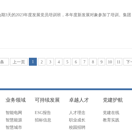
了为期3天的2023年度发展党员培训班，本年度新发展对象参加了培训。集团
1
3条
上一页
2
3
4
5
6
7
8
9
10
11
下
业务领域
可持续发展
卓越人才
党建护航
智能电网
ESG报告
人才理念
党建在线
智慧能源
招标信息
职业成长
教育实践
智慧城市
校园招聘