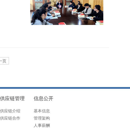
一页
供应链管理
信息公开
供应链介绍
基本信息
供应链合作
管理架构
人事薪酬