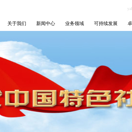
关于我们
新闻中心
业务领域
可持续发展
集团介绍
全球布局
发展历程
资源资质
联系我们
yabo.com上海屹
媒体聚焦
智能电网
智慧能源
智慧城市
招标信息
ESG报告
博
奕标准件制造有
限公司新闻