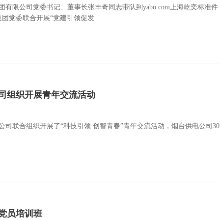
团有限公司党委书记、董事长张丰奇同志带队到yabo.com上海屹奕标准件
团党委联合开展“党建引领促发
司组织开展青年交流活动
公司联合组织开展了“科技引领 创智青春”青年交流活动，烟台供电公司30
展党员培训班