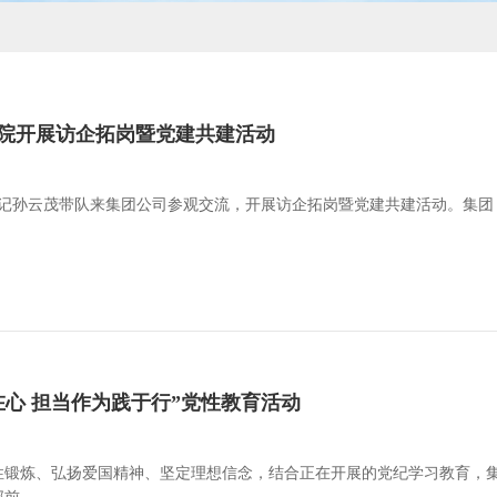
院开展访企拓岗暨党建共建活动
书记孙云茂带队来集团公司参观交流，开展访企拓岗暨党建共建活动。集团
在心 担当作为践于行”党性教育活动
性锻炼、弘扬爱国精神、坚定理想信念，结合正在开展的党纪学习教育，